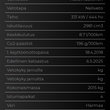
Vetotapa
Neliveto
Teho
331 kW / 444 hv
Iskutilavuus
2981 cm3
Keskikulutus
8.7 l/100km
Co2-päästöt
196 g/100km
1. käyttöönottopäivä
18.4.2018
Edellinen katsastus
6.5.2025
Vetokyky jarruilla
kg
Vetokyky jarruitta
kg
Kokonaismassa
2015 kg
Istumapaikat
4
Väri
Harmaa