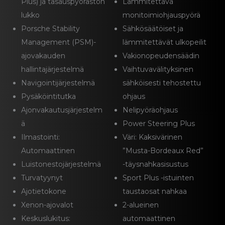
Plus) ja tasauspyörästön
Lämmitettävä
lukko
monitoimiohjauspyörä
Porsche Stability
Sähkösäätöiset ja
Management (PSM)-
lämmitettävät ulkopeilit
ajovakauden
Vakionopeudensäädin
hallintajärjestelmä
Vaihtuvavälityksinen
Navigointijärjestelmä
sähköisesti tehostettu
Pysäköintitutka
ohjaus
Ajonvakautusjärjestelm
Nelipyöräohjaus
ä
Power Steering Plus
Ilmastointi:
Väri: Kaksivärinen
Automaattinen
”Musta-Bordeaux Red”
Luistonestojärjestelmä
-täysnahkasisustus
Turvatyynyt
Sport Plus -istuinten
Ajotietokone
taustaosat nahkaa
Xenon-ajovalot
2-alueinen
Keskuslukitus:
automaattinen