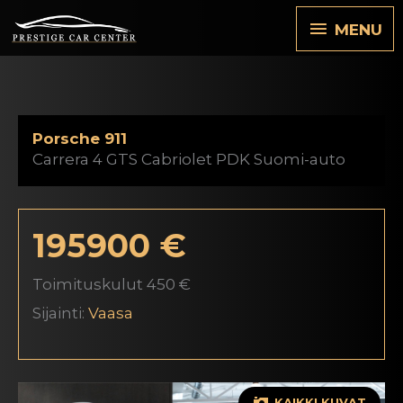
Siirry
MENU
MENU
sisältöön
Porsche 911
Carrera 4 GTS Cabriolet PDK Suomi-auto
195900 €
Toimituskulut 450 €
Sijainti:
Vaasa
KAIKKI KUVAT