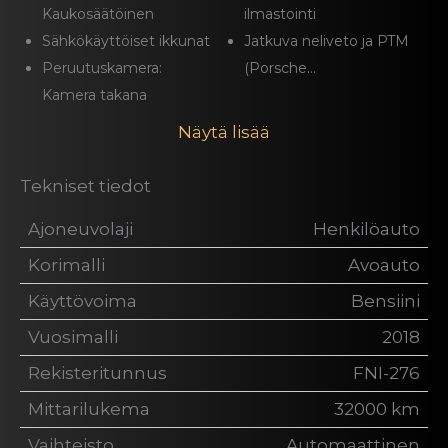
Kaukosäätöinen
ilmastointi
Sähkökäyttöiset ikkunat
Jatkuva neliveto ja PTM
Peruutuskamera:
(Porsche...
Kamera takana
Näytä lisää
Tekniset tiedot
Ajoneuvolaji
Henkilöauto
Korimalli
Avoauto
Käyttövoima
Bensiini
Vuosimalli
2018
Rekisteritunnus
FNI-276
Mittarilukema
32000 km
Vaihteisto
Automaattinen