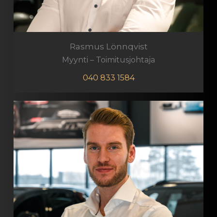
Rasmus Lönnqvist
Myynti – Toimitusjohtaja
040 833 1584