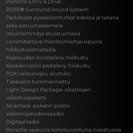
Porsche Entry & Drive
BOSE® Surround Sound System
ParkAssist pysäköintitutkat edessä ja takana
sekä peruutuskamera
Istuinlämmitys etuistuimissa
Lämmitettävä monitoimiohjauspyörä
hiilikuitusomisteilla
Kojelaudan koristelevy, hiilikuitu
Keskikonsolin peitelevy, hiilikuitu
PDK-valitsinvipu, alumiini
Takavalot tummennettu
Light Design Package -sisätilojen
valaistuspaketti
Alcantara -paketin poisto
Vakionopeudensäädin
Digitaaliradio
Porsche vaakuna kohokuvioituna niskatuissa