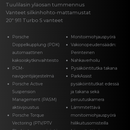
Tuulilasin yläosan tummennus
Vanteet silkinhohto-mattamustat
20″ 911 Turbo S vanteet
Porsche
Monitoimiohjauspyörä
Doppelkupplung (PDK)
Vakionopeudensäädin:
automaattinen
Perinteinen
kaksoiskytkinvaihteisto
Nahkaverhoilu
PCM-
Pysäköintitutka takana
navigointijärjestelmä
ParkAssist
Porsche Active
pysäköintitutkat edessä
Suspension
ja takana sekä
Management (PASM)
peruutuskamera
aktiivijousitus
Lämmitettävä
Porsche Torque
monitoimiohjauspyörä
Vectoring (PTV/PTV
hiilikuitusomisteilla