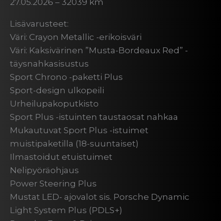
27.05.2026 – 32039 km
Lisävarusteet:
Väri: Crayon Metallic -erikoisväri
Väri: Kaksivärinen ”Musta-Bordeaux Red” -
täysnahkasisustus
Sport Chrono -paketti Plus
Sport-design ulkopeili
Urheilupakoputkisto
Sport Plus -istuinten taustaosat nahkaa
Mukautuvat Sport Plus -istuimet
muistipaketilla (18-suuntaiset)
Ilmastoidut etuistuimet
Nelipyöräohjaus
Power Steering Plus
Mustat LED- ajovalot sis. Porsche Dynamic
Light System Plus (PDLS+)