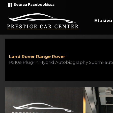
Siirry
Seuraa Facebookissa
sisältöön
Etusivu
Land Rover Range Rover
P510e Plug-in Hybrid Autobiography Suomi-aut