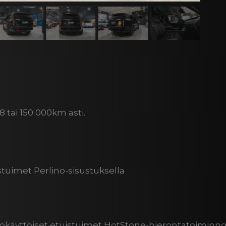
8 tai 150 000km asti.
istuimet Perlino-sisustuksella
hkökäyttöiset etuistuimet HotStone-hierontatoiminno