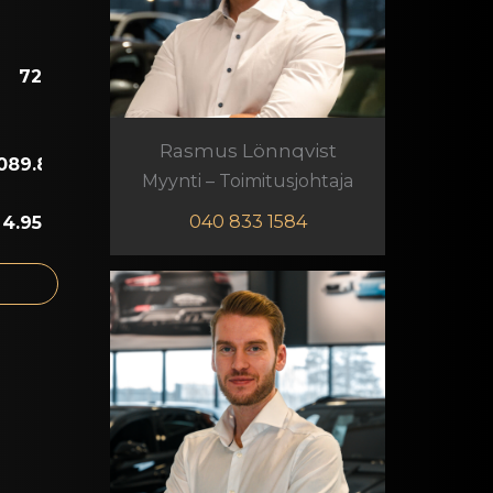
Rasmus Lönnqvist
Myynti – Toimitusjohtaja
040 833 1584