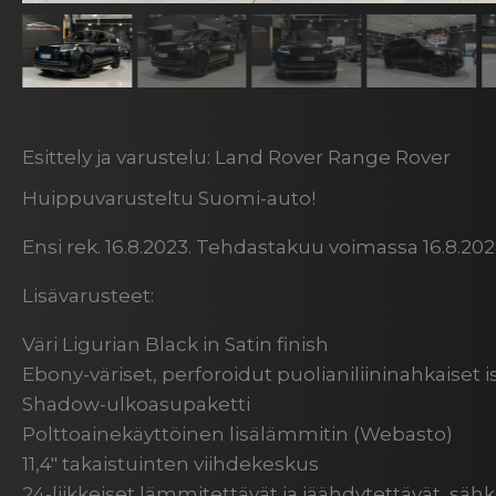
Esittely ja varustelu: Land Rover Range Rover
Huippuvarusteltu Suomi-auto!
Ensi rek. 16.8.2023. Tehdastakuu voimassa 16.8.202
Lisävarusteet:
Väri Ligurian Black in Satin finish
Ebony-väriset, perforoidut puolianiliininahkaiset 
Shadow-ulkoasupaketti
Polttoainekäyttöinen lisälämmitin (Webasto)
11,4″ takaistuinten viihdekeskus
24-liikkeiset lämmitettävät ja jäähdytettävät, sä