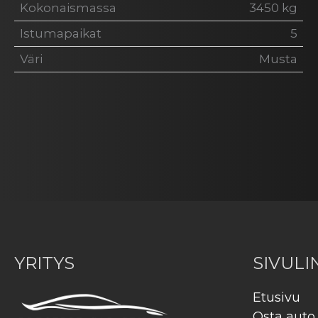
Kokonaismassa
3450 kg
Istumapaikat
5
Väri
Musta
YRITYS
SIVULI
Etusivu
Osta auto