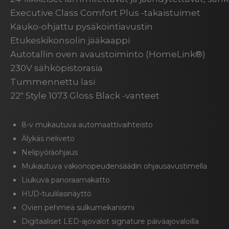
Executive Class Comfort Plus -takaistuimet
Kauko-ohjattu pysäköintiavustin
Etukeskikonsolin jääkaappi
Autotallin oven avaustoiminto (HomeLink®)
230V sähköpistorasia
Tummennettu lasi
22″ Style 1073 Gloss Black -vanteet
8-v mukautuva automaattivaihteisto
Älykäs neliveto
Nelipyöräohjaus
Mukautuva vakionopeudensäädin ohjausavustimella
Liukuva panoraamakatto
HUD-tuulilasinäyttö
Ovien pehmeä sulkumekanismi
Digitaaliset LED-ajovalot signature päiväajovaloilla