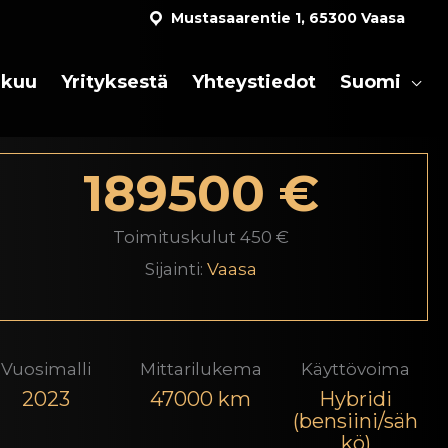
Mustasaarentie 1, 65300 Vaasa
akuu
Yrityksestä
Yhteystiedot
Suomi
189500 €
Toimituskulut 450 €
Sijainti:
Vaasa
Vuosimalli
Mittarilukema
Käyttövoima
2023
47000 km
Hybridi
(bensiini/säh
kö)