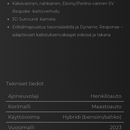
Kaksivärinen, nahkainen, Ebony/Perlino-värinen SV
Bespoke -kattoverhoilu
3D Surround -kamera
Erillisilmajousitus tasonsäädöllä ja Dynamic Response –
adaptiiviset kallistuksenvakaajat edessä ja takana
Tekniset tiedot
Ajoneuvolaji
Henkilöauto
Korimalli
Maastoauto
Käyttövoima
Hybridi (bensiini/sähkö)
Vuosimalli
2023