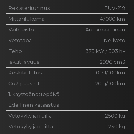
Rekisteritunnus
EUV-219
Mittarilukema
47000 km
Vaihteisto
Automaattinen
Vetotapa
Neliveto
Teho
375 kW / 503 hv
Iskutilavuus
2996 cm3
Keskikulutus
0.9 l/100km
Co2-päästöt
20 g/100km
1. käyttöönottopäivä
Edellinen katsastus
Vetokyky jarruilla
2500 kg
Vetokyky jarruitta
750 kg