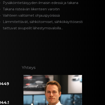
Pysäköintietäisyyden ilmaisin edessä ja takana
Takana risteävän liikenteen varoitin
Vaihteen valitsimet ohjauspyörässä
Lämmitettävät, sähkötoimiset, sähkökäyttöisesti
taittuvat sivupeilit lähestymisvaloilla...
Yhteys