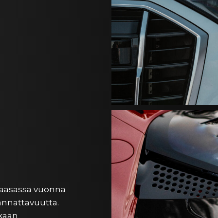
Vaasassa vuonna
kannattavuutta.
kkaan