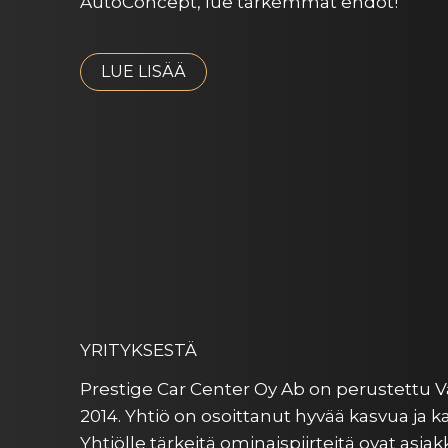
AutoConcept, lue tarkemmat ehdot!
LUE LISÄÄ
YRITYKSESTÄ
Prestige Car Center Oy Ab on perustettu 
2014. Yhtiö on osoittanut hyvää kasvua ja 
Yhtiölle tärkeitä ominaispiirteitä ovat asia