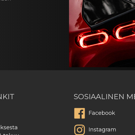
NKIT
SOSIAALINEN M
Facebook
uksesta
Instagram