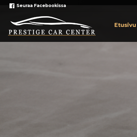
Siirry
Seuraa Facebookissa
sisältöön
Etusivu