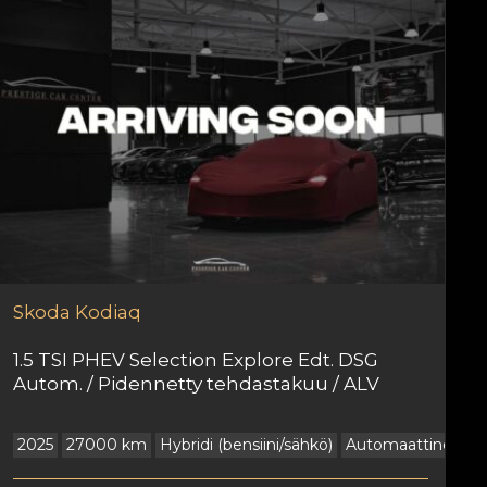
Skoda
Kodiaq
1.5 TSI PHEV Selection Explore Edt. DSG
Autom. / Pidennetty tehdastakuu / ALV
Takaveto
2025
27000 km
Hybridi (bensiini/sähkö)
Automaattinen
E