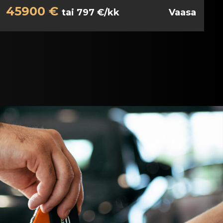
45900 €
tai 797 €/kk
Vaasa