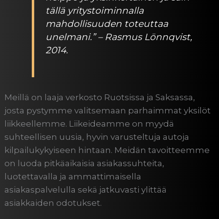
tällä yritystoiminnalla
mahdollisuuden toteuttaa
unelmani.
”
– Rasmus Lönnqvist,
2014.
Meillä on laaja verkosto Ruotsissa ja Saksassa,
josta pystymme valitsemaan parhaimmat yksilöt
liikkeellemme. Liikeideamme on myydä
suhteellisen uusia, hyvin varusteltuja autoja
kilpailukykyiseen hintaan. Meidän tavoitteemme
on luoda pitkäaikaisia asiakassuhteita,
luotettavalla ja ammattimaisella
asiakaspalvelulla sekä jatkuvasti ylittää
asiakkaiden odotukset.