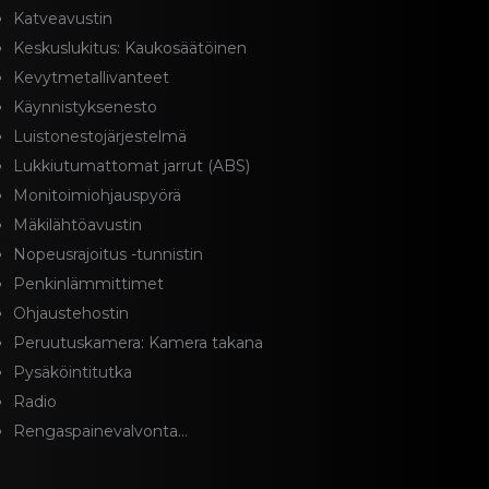
Katveavustin
Keskuslukitus: Kaukosäätöinen
Kevytmetallivanteet
Käynnistyksenesto
Luistonestojärjestelmä
Lukkiutumattomat jarrut (ABS)
Monitoimiohjauspyörä
Mäkilähtöavustin
Nopeusrajoitus -tunnistin
Penkinlämmittimet
Ohjaustehostin
Peruutuskamera: Kamera takana
Pysäköintitutka
Radio
Rengaspainevalvonta...