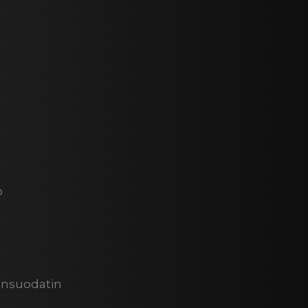
ö
mansuodatin