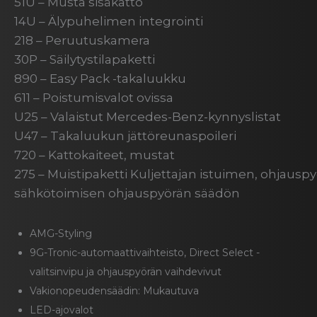
51U – Musta sisäkatto
14U – Älypuhelimen integrointi
218 – Peruutuskamera
30P – Säilytystilapaketti
890 – Easy Pack -takaluukku
611 – Poistumisvalot ovissa
U25 – Valaistut Mercedes-Benz-kynnyslistat
U47 – Takaluukun jättöreunaspoileri
720 – Kattokaiteet, mustat
275 – Muistipaketti Kuljettajan istuimen, ohjausp
sähkötoimisen ohjauspyörän säädön
AMG-Styling
9G-Tronic-automaattivaihteisto, Direct Select -
valitsinvipu ja ohjauspyörän vaihdevivut
Vakionopeudensäädin: Mukautuva
LED-ajovalot