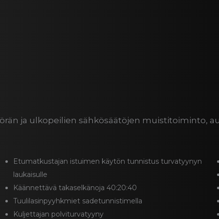
yörän ja ulkopeilien sähkösäätöjen muistitoiminto, a
Etumatkustajan istuimen käytön tunnistus turvatyynyn
laukaisulle
Käännettävä takaselkänoja 40:20:40
Tuulilasinpyyhkmiet sadetunnistimella
Kuljettajan polviturvatyyny