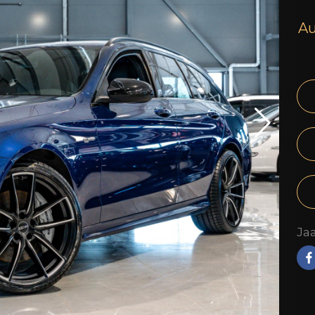
Au
Jaa