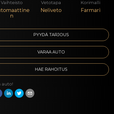
Vaihteisto
Vetotapa
Korimalli
tomaattine
Neliveto
Farmari
n
PYYDÄ TARJOUS
VARAA AUTO
HAE RAHOITUS
 auto!