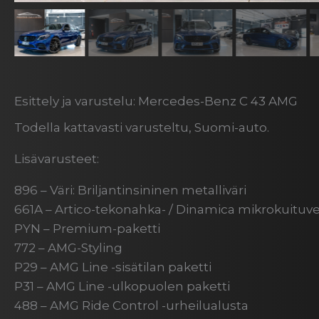
Esittely ja varustelu: Mercedes-Benz C 43 AMG
Todella kattavasti varusteltu, Suomi-auto.
Lisävarusteet:
896 – Väri: Briljantinsininen metalliväri
661A – Artico-tekonahka- / Dinamica mikrokuituv
PYN – Premium-paketti
772 – AMG-Styling
P29 – AMG Line -sisätilan paketti
P31 – AMG Line -ulkopuolen paketti
488 – AMG Ride Control -urheilualusta