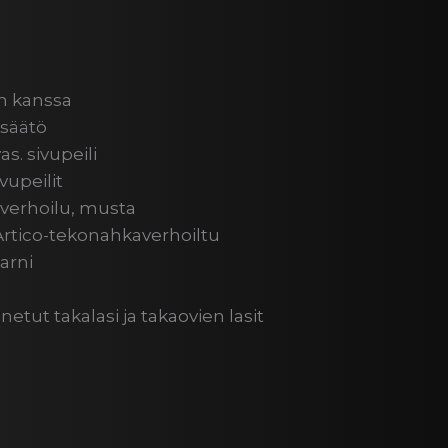
n kanssa
 säätö
s. sivupeili
vupeilit
verhoilu, musta
Artico-tekonahkaverhoiltu
arni
ut takalasi ja takaovien lasit