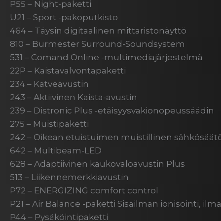
P55 – Night-paketti
U21 – Sport -pakoputkisto
464 – Täysin digitaalinen mittaristonäyttö
810 – Burmester Surround-Soundsystem
531 – Comand Online -multimediajärjestelmä
22P – Kaistavalvontapaketti
234 – Katveavustin
243 – Aktiivinen Kaista-avustin
239 – Distronic Plus -etäisyysvakionopeussäädin
275 – Muistipaketti
242 – Oikean etuistuimen muistillinen sähkösäät
642 – Multibeam-LED
628 – Adaptiivinen kaukovaloavustin Plus
513 – Liikennemerkkiavustin
P72 – ENERGIZING comfort control
P21 – Air Balance -paketti Sisäilman ionisointi, il
P44 – Pysäköintipaketti