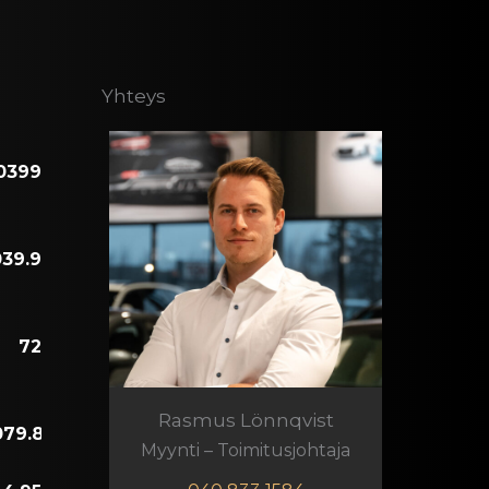
Yhteys
Rasmus Lönnqvist
Myynti – Toimitusjohtaja