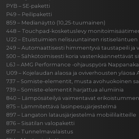
PYB – SE-paketti
P49 – Peilipaketti
859 – Medianäyttö (10,25-tuumainen)
448 – Touchpad-kosketuslevy monitoimisäätime
U22 – Etuistuimien nelisuuntainen ristiseläntuen
249 – Automaattisesti himmentyvä taustapeili ja va
500 – Sähkötoimisesti koria vastenkäännettävät si
L6J – AMG Performance -ohjauspyörä Nappanaka
U09 – Kojelaudan alaosa ja oviverhousten yläosa 
737 – Somiste-elementit, musta avohuokoinen sa
739 – Somiste-elementit harjattua alumiinia
840 – Lämpösäteilyä vaimentavat erikoistummennet
875 – Lämmitettävä lasinpesujärjestelmä
897 – Langaton latausjärjestelmä mobiililaitteille
876 – Sisätilan valopaketti
877 – Tunnelmavalaistus