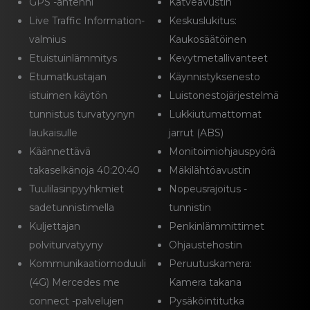
GPS -antenni
Katveavustin
Live Traffic Information-
Keskuslukitus:
valmius
Kaukosäätöinen
Etuistuinlämmitys
Kevytmetallivanteet
Etumatkustajan
Käynnistyksenesto
istuimen käytön
Luistonestojärjestelmä
tunnistus turvatyynyn
Lukkiutumattomat
laukaisulle
jarrut (ABS)
Käännettävä
Monitoimiohjauspyörä
takaselkänoja 40:20:40
Mäkilähtöavustin
Tuulilasinpyyhkmiet
Nopeusrajoitus -
sadetunnistimella
tunnistin
Kuljettajan
Penkinlämmittimet
polviturvatyyny
Ohjaustehostin
Kommunikaatiomoduuli
Peruutuskamera:
(4G) Mercedes me
Kamera takana
connect -palvelujen
Pysäköintitutka