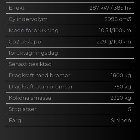
Effekt
287 kW / 385 hv
Cylindervolym
2996 cm3
Medelförbrukning
10.5 l/100km
Co2 utsläpp
229 g/100km
Ibruktagningsdag
Senast besiktad
Dragkraft med bromar
1800 kg
Dragkraft utan bromsar
750 kg
Kokonaismassa
2320 kg
Sittplatser
5
Färg
Sininen