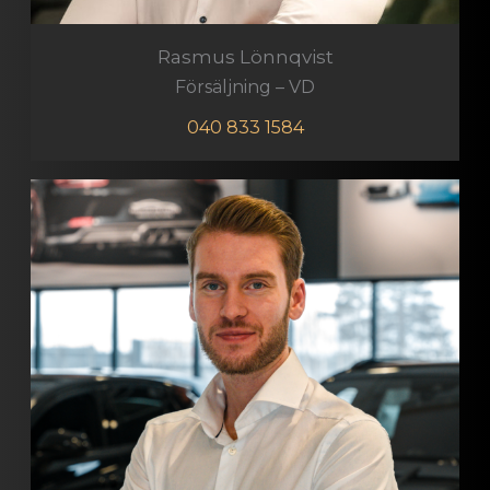
Rasmus Lönnqvist
Försäljning – VD
040 833 1584