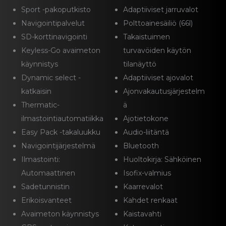
Sport -pakoputkisto
Adaptiiviset jarruvalot
Navigointipalvelut
Polttoainesäiliö (66l)
SD-korttinavigointi
Takaistuimen
Keyless-Go avaimeton
turvavöiden käytön
käynnistys
tilanäyttö
Dynamic select -
Adaptiiviset ajovalot
katkaisin
Ajonvakautusjärjestelm
Thermatic-
ä
ilmastointiautomatiikka
Ajotietokone
Easy Pack -takaluukku
Audio-liitäntä
Navigointijärjestelmä
Bluetooth
Ilmastointi:
Huoltokirja: Sähköinen
Automaattinen
Isofix-valmius
Sadetunnistin
Kaarrevalot
Erikoisvanteet
Kahdet renkaat
Avaimeton käynnistys
Kaistavahti