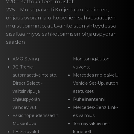
720 – Kattokaiteet, mustat
275 – Muistipaketti Kuljettajan istuimen,
ohjauspyörän ja ulkopeilien sähkösäätöjen
muistitoiminto, aut.vaihteiston yhteydessä
sisältää myös sähkötoimisen ohjauspyörän
säädön
AMG-Styling
Monitoring/auton
9G-Tronic-
valvonta
automaattivaihteisto,
Mercedes me-palvelu:
Direct Select -
Vehicle Set-Up, auton
valitsinvipu ja
asetukset
ohjauspyörän
Puhelinantenni
vaihdevivut
Mercedes-Benz Link-
Vakionopeudensäädin:
esivalmius
Mukautuva
Törmäysaktiivinen
LED-ajovalot
konepelti