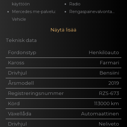
käyttöön
Radio
Mercedes me-palvelu:
Rengaspainevalvonta...
Vehicle
Näytä lisää
Teknisk data
Fordonstyp
Henkilöauto
Kaross
Farmari
Drivhjul
Bensiini
Årsmodell
2019
Registreringsnummer
RZS-673
Körd
113000 km
Växellåda
Automaattinen
Drivhjul
Neliveto