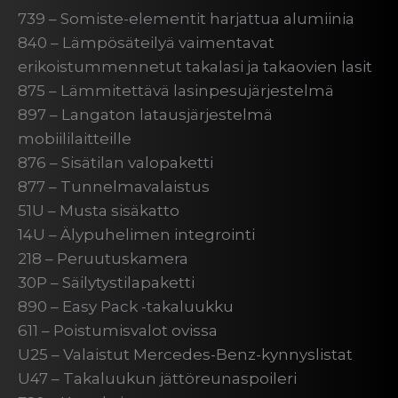
739 – Somiste-elementit harjattua alumiinia
840 – Lämpösäteilyä vaimentavat
erikoistummennetut takalasi ja takaovien lasit
875 – Lämmitettävä lasinpesujärjestelmä
897 – Langaton latausjärjestelmä
mobiililaitteille
876 – Sisätilan valopaketti
877 – Tunnelmavalaistus
51U – Musta sisäkatto
14U – Älypuhelimen integrointi
218 – Peruutuskamera
30P – Säilytystilapaketti
890 – Easy Pack -takaluukku
611 – Poistumisvalot ovissa
U25 – Valaistut Mercedes-Benz-kynnyslistat
U47 – Takaluukun jättöreunaspoileri