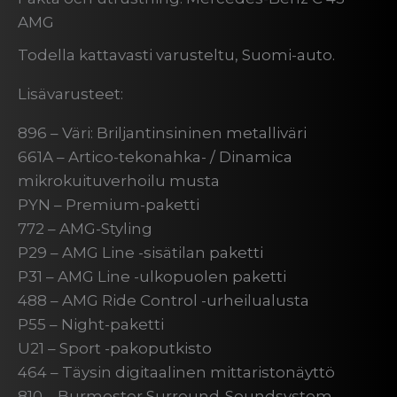
AMG
Todella kattavasti varusteltu, Suomi-auto.
Lisävarusteet:
896 – Väri: Briljantinsininen metalliväri
661A – Artico-tekonahka- / Dinamica
mikrokuituverhoilu musta
PYN – Premium-paketti
772 – AMG-Styling
P29 – AMG Line -sisätilan paketti
P31 – AMG Line -ulkopuolen paketti
488 – AMG Ride Control -urheilualusta
P55 – Night-paketti
U21 – Sport -pakoputkisto
464 – Täysin digitaalinen mittaristonäyttö
810 – Burmester Surround-Soundsystem