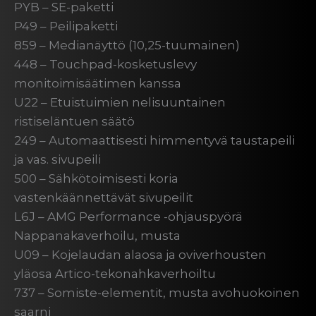
PYB – SE-paketti
P49 – Peilipaketti
859 – Medianäyttö (10,25-tuumainen)
448 – Touchpad-kosketuslevy
monitoimisäätimen kanssa
U22 – Etuistuimien nelisuuntainen
ristiseläntuen säätö
249 – Automaattisesti himmentyvä taustapeili
ja vas. sivupeili
500 – Sähkötoimisesti koria
vastenkäännettävät sivupeilit
L6J – AMG Performance -ohjauspyörä
Nappanakaverhoilu, musta
U09 – Kojelaudan alaosa ja oviverhousten
yläosa Artico-tekonahkaverhoiltu
737 – Somiste-elementit, musta avohuokoinen
saarni