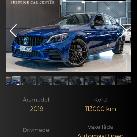
Årsmodell
Körd
2019
113000 km
Växellåda
Drivmedel
Automaattinen