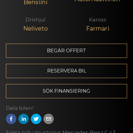
Bensiini
Drivhjul
Kaross
Neliveto
Farmari
BEGÄR OFFERT
RESERVERA BIL
SÖK FINANSIERING
Dela bilen!
Fakta och utrustning: Mercedes-Benz C 43