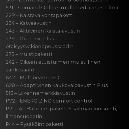
531 – Comand Online -multimediajärjestelmä
22P – Kaistavalvontapaketti
234 – Katveavustin
243 – Aktiivinen Kaista-avustin
239 – Distronic Plus -
etäisyysvakionopeussäädin
275 – Muistipaketti
242 – Oikean etuistuimen muistillinen
sähkösäätö
642 – Multibeam-LED
628 – Adaptiivinen kaukovaloavustin Plus
513 – Liikennemerkkiavustin
P72 – ENERGIZING comfort control
P21 – Air Balance -paketti Sisäilman ionisointi,
ilmansuodatin
P44 – Pysäköintipaketti