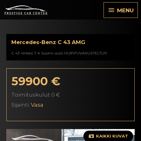
Hoppa
MENU
MENU
till
innehåll
Mercedes-Benz C 43 AMG
C 43 4Matic T A Suomi-auto HUIPPUVARUSTELTU!!!
59900 €
Toimituskulut 0 €
Sijainti:
Vasa
KAIKKI KUVAT