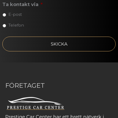
p
o
Ta kontakt via
*
o
n
s
E-post
*
t
Telefon
C
A
P
T
C
H
A
FÖRETAGET
Prestige Car Center har ett brett nätverk i