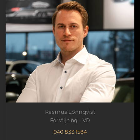
Rasmus Lönnqvist
Försäljning – VD
040 833 1584