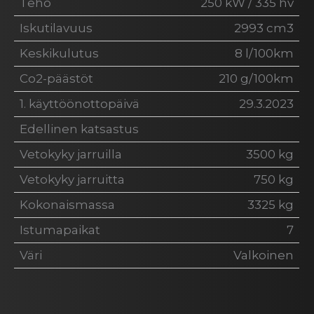
Teho
250 kW / 335 hv
Iskutilavuus
2993 cm3
Keskikulutus
8 l/100km
Co2-päästöt
210 g/100km
1. käyttöönottopäivä
29.3.2023
Edellinen katsastus
Vetokyky jarruilla
3500 kg
Vetokyky jarruitta
750 kg
Kokonaismassa
3325 kg
Istumapaikat
7
Väri
Valkoinen