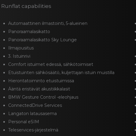
 Runflat capabilities
Automaattinen ilmastointi, 5-alueinen
Panoraamalasikatto
Panoraamalasikatto Sky Lounge
Ilmajousitus
3. Istuinrivi
Comfort istuimet edessä, sähkötoimiset
Etuistuinten sähkösäätö, kuljettajan istuin muistilla
Hierontatoiminto etuistuimissa
Ääntä eristävät akustiikkalasit
BMW Gesture Control -eleohjaus
ConnectedDrive Services
Langaton latausasema
Personal eSIM
Teleservices-järjestelmä