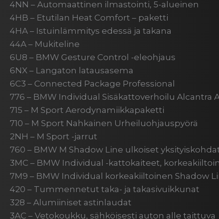
4NN – Automaattinen ilmastointi, 5-alueinen
4HB – Etutilan Heat Comfort – paketti
4HA – Istuinlämmitys edessä ja takana
44A – Mukiteline
6U8 – BMW Gesture Control -eleohjaus
6NX – Langaton latausasema
6C3 – Connected Package Professional
776 – BMW Individual Sisäkattoverhoilu Alcantra 
715 – M Sport Aerodynamiikkapaketti
710 – M Sport Nahkainen Urheiluohjauspyörä
2NH – M Sport -jarrut
760 – BMW M Shadow Line ulkoiset yksityiskohda
3MC – BMW Individual -kattokaiteet, korkeakiilto
7M9 – BMW Individual korkeakiiltoinen Shadow L
420 – Tummennetut taka- ja takasivuikkunat
328 – Alumiiniset astinlaudat
3AC – Vetokoukku, sähköisesti auton alle taittuva