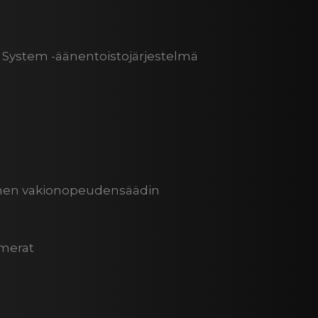
System -äänentoistojärjestelmä
ä
ivinen vakionopeudensäädin
amerat