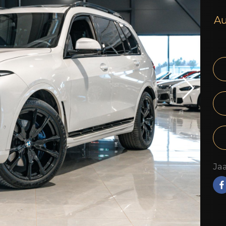
Au
Jaa