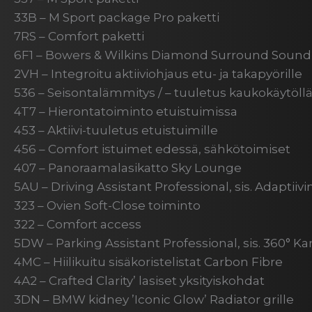
33B – M Sport package Pro paketti
7RS – Comfort paketti
6F1 – Bowers & Wilkins Diamond Surround Sound 
2VH – Integroitu aktiiviohjaus etu- ja takapyörille
536 – Seisontalämmitys / – tuuletus kaukokäytöll
4T7 – Hierontatoiminto etuistuimissa
453 – Aktiivi-tuuletus etuistuimille
456 – Comfort istuimet edessä, sähkötoimiset
407 – Panoraamalasikatto Sky Lounge
5AU – Driving Assistant Professional, sis. Adapti
323 – Ovien Soft-Close toiminto
322 – Comfort access
5DW – Parking Assistant Professional, sis. 360° K
4MC – Hiilikuitu sisäkoristelistat Carbon Fibre
4A2 – Crafted Clarity’ lasiset yksityiskohdat
3DN – BMW kidney ’Iconic Glow’ Radiator grille