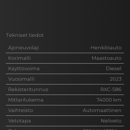
Tekniset tiedot
Ajoneuvolaji
Henkilöauto
Korimalli
Maastoauto
Käyttövoima
Diesel
Vuosimalli
2023
Rekisteritunnus
RXC-586
Mittarilukema
74000 km
Vaihteisto
Automaattinen
Vetotapa
Neliveto