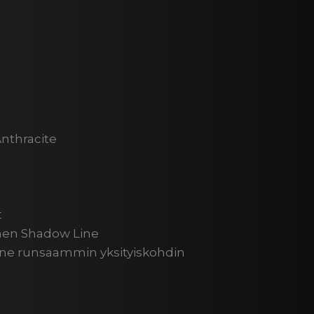
Anthracite
t
inen Shadow Line
ine runsaammin yksityiskohdin