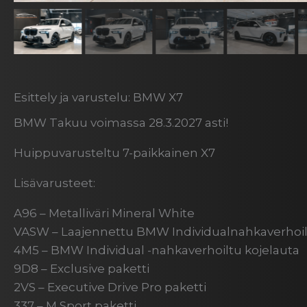
Esittely ja varustelu: BMW X7
BMW Takuu voimassa 28.3.2027 asti!
Huippuvarusteltu 7-paikkainen X7
Lisävarusteet:
A96 – Metalliväri Mineral White
VASW – Laajennettu BMW Individualnahkaverhoilu
4M5 – BMW Individual -nahkaverhoiltu kojelauta
9D8 – Exclusive paketti
2VS – Executive Drive Pro paketti
337 – M Sport paketti