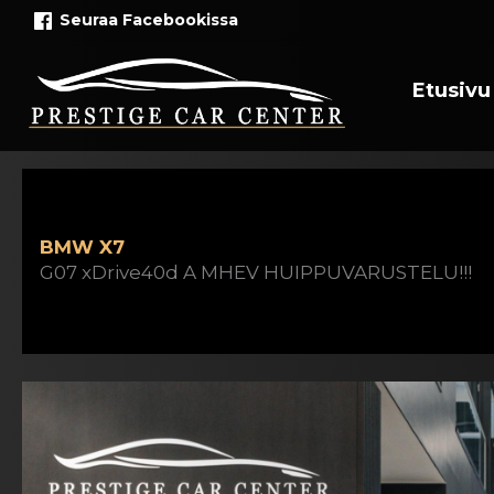
Siirry
Seuraa Facebookissa
sisältöön
Etusivu
BMW X7
G07 xDrive40d A MHEV HUIPPUVARUSTELU!!!