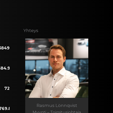
Yhteys
Rasmus Lönnqvist
Myynti – Toimitusjohtaja