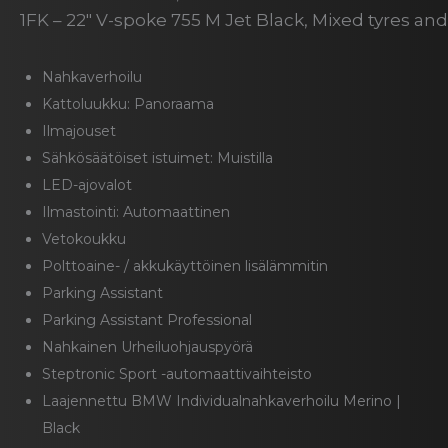
1FK – 22″ V-spoke 755 M Jet Black, Mixed tyres and
Nahkaverhoilu
Kattoluukku: Panoraama
Ilmajouset
Sähkösäätöiset istuimet: Muistilla
LED-ajovalot
Ilmastointi: Automaattinen
Vetokoukku
Polttoaine- / akkukäyttöinen lisälämmitin
Parking Assistant
Parking Assistant Professional
Nahkainen Urheiluohjauspyörä
Steptronic Sport -automaattivaihteisto
Laajennettu BMW Individualnahkaverhoilu Merino |
Black