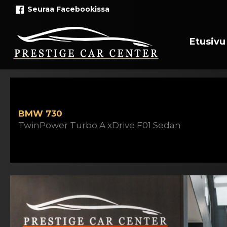
Siirry
Seuraa Facebookissa
sisältöön
Etusivu
BMW 730
TwinPower Turbo A xDrive F01 Sedan