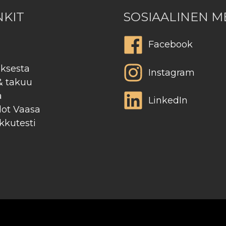
NKIT
SOSIAALINEN M
Facebook
uksesta
Instagram
& takuu
ä
LinkedIn
dot Vaasa
kutesti