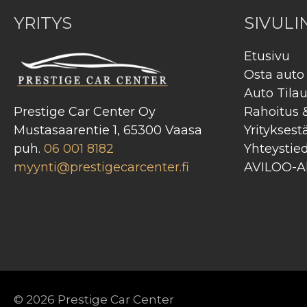
YRITYS
SIVULI
Etusivu
Osta auto
Auto Tila
Prestige Car Center Oy
Rahoitus 
Mustasaarentie 1, 65300 Vaasa
Yrityksest
puh.
06 001 8182
Yhteystie
myynti@prestigecarcenter.fi
AVILOO-Ak
© 2026
Prestige Car Center