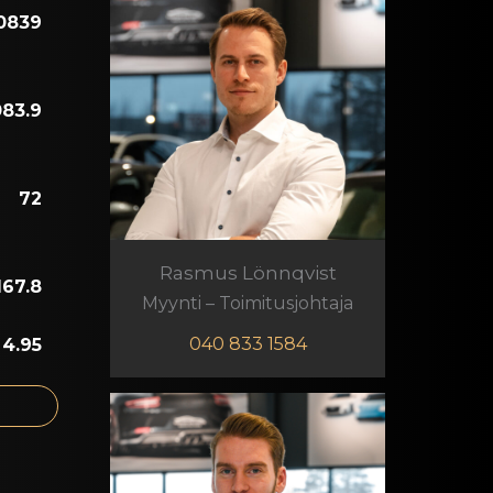
Rasmus Lönnqvist
Myynti – Toimitusjohtaja
040 833 1584