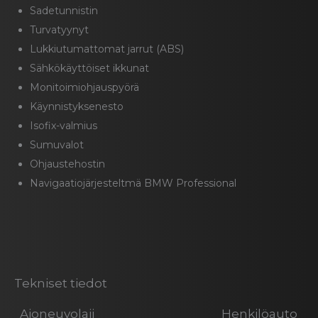
Sadetunnistin
Turvatyynyt
Lukkiutumattomat jarrut (ABS)
Sähkökäyttöiset ikkunat
Monitoimiohjauspyörä
Käynnistyksenesto
Isofix-valmius
Sumuvalot
Ohjaustehostin
Navigaatiojärjesteltmä BMW Professional
Tekniset tiedot
Ajoneuvolaji
Henkilöauto