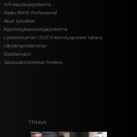
HiFi-kaiutinjärjestelmä
Radio BMW Professional
Akun turvaliitin
Käynnistyksenestojärjestelmä
Lastenistuimen ISOFIX-kiinnityspisteet takana
Ulkolämpötilamittari
Sisätilanvalot
Jalopuukoristelistat Fineline...
Yhteys