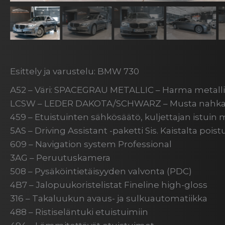
Esittely ja varustelu: BMW 730
A52 – Väri: SPACEGRAU METALLIC – Harma metalli
LCSW – LEDER DAKOTA/SCHWARZ – Musta nahka
459 – Etuistuinten sähkösäätö, kuljettajan istuin m
5AS – Driving Assistant -paketti Sis. Kaistalta poi
609 – Navigation system Professional
3AG – Peruutuskamera
508 – Pysäköintietäisyyden valvonta (PDC)
4B7 – Jalopuukoristelistat Fineline high-gloss
316 – Takaluukun avaus- ja sulkuautomatiikka
488 – Ristiseläntuki etuistuimiin