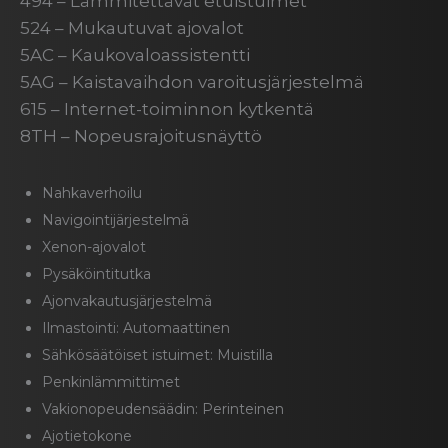
494 – Lämmitettävät etuistuimet
524 – Mukautuvat ajovalot
5AC – Kaukovaloassistentti
5AG – Kaistavaihdon varoitusjärjestelmä
615 – Internet-toiminnon kytkentä
8TH – Nopeusrajoitusnäyttö
Nahkaverhoilu
Navigointijärjestelmä
Xenon-ajovalot
Pysäköintitutka
Ajonvakautusjärjestelmä
Ilmastointi: Automaattinen
Sähkösäätöiset istuimet: Muistilla
Penkinlämmittimet
Vakionopeudensäädin: Perinteinen
Ajotietokone