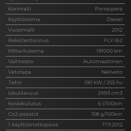
Korimalli
Porrasperä
Käyttövoima
Diesel
Vuosimalli
2012
Rekisteritunnus
FLY-162
Mittarilukema
191000 km
Vaihteisto
Automaattinen
Vetotapa
Neliveto
Teho
190 kW / 255 hv
Iskutilavuus
2993 cm3
Keskikulutus
6 l/100km
Co2-päästöt
158 g/100km
1. käyttöönottopäivä
17.9.2012