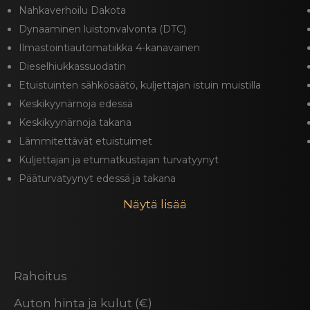
Nahkaverhoilu Dakota
Dynaaminen luistonvalvonta (DTC)
Ilmastointiautomatiikka 4-kanavainen
Dieselhiukkassuodatin
Etuistuinten sähkösäätö, kuljettajan istuin muistilla
Keskikyynärnoja edessä
Keskikyynärnoja takana
Lämmitettävät etuistuimet
Kuljettajan ja etumatkustajan turvatyynyt
Pääturvatyynyt edessä ja takana
Näytä lisää
Rahoitus
Auton hinta ja kulut (€)