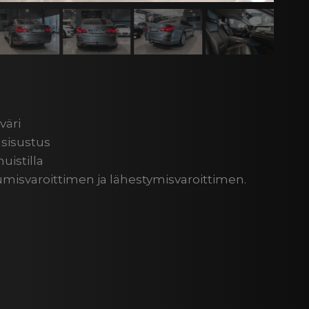
väri
sisustus
uistilla
stumisvaroittimen ja lähestymisvaroittimen.