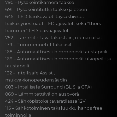
790 – Pysäköintikamera taakse
691 – Pysäköintitutka taakse ja eteen
645 – LED-kaukovalot, täysaktiiviset
häikäisynestoaut. LED-ajovalot, sekä ”thors
hammer” LED-päiväajovalot
752 – Lämmitettävä takaistuin, reunapaikat
179 – Tummennetut takalasit
168 – Automaattisesti himmenevä taustapeili
169 – Automaattisesti himmenevät ulkopeilit ja
taustapeili
132 – Intellisafe Assist ,
muk.vakionopeudensäädin
603 – Intellisafe Surround (BLIS ja CTA)
869 – Lämmitettävä ohjauspyörä
424 – Sähköpistoke tavaratilassa 12V
115 – Sähkötoiminen takaluukku hands free
toiminnolla