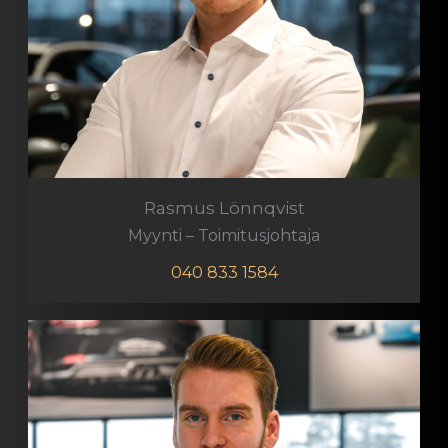
Rasmus Lönnqvist
Myynti – Toimitusjohtaja
040 833 1584