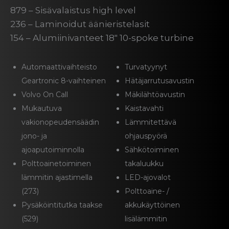
879 – Sisävalaistus high level
236 – Laminoidut äänieristelasit
154 – Alumiinivanteet 18″ 10-spoke turbine
Automaattivaihteisto
Turvatyynyt
Geartronic 8-vaihteinen
Hätäjarrutusavustin
Volvo On Call
Mäkilähtöavustin
Mukautuva
Kaistavahti
vakionopeudensäädin
Lämmitettävä
jono- ja
ohjauspyörä
ajoaputoiminnolla
Sähkötoiminen
Polttoainetoiminen
takaluukku
lämmitin ajastimella
LED-ajovalot
(273)
Polttoaine- /
Pysäköintitutka taakse
akkukäyttöinen
(529)
lisälämmitin