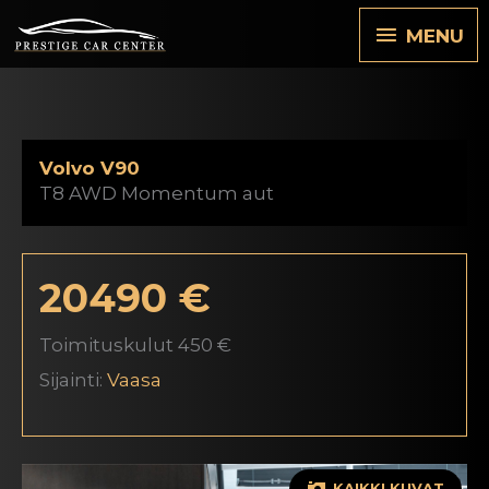
Siirry
MENU
MENU
sisältöön
Volvo V90
T8 AWD Momentum aut
20490 €
Toimituskulut 450 €
Sijainti:
Vaasa
KAIKKI KUVAT