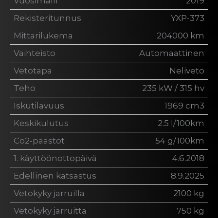
Vuosimalli
2019
Rekisteritunnus
YXP-373
Mittarilukema
204000 km
Vaihteisto
Automaattinen
Vetotapa
Neliveto
Teho
235 kW / 315 hv
Iskutilavuus
1969 cm3
Keskikulutus
2.5 l/100km
Co2-päästöt
54 g/100km
1. käyttöönottopäivä
4.6.2018
Edellinen katsastus
8.9.2025
Vetokyky jarruilla
2100 kg
Vetokyky jarruitta
750 kg