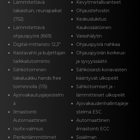
Lämmitettävä
Kevytmetallivanteet
takaistuin, reunapaikat
Ohjaustehostin
(752)
Keskuslukitus:
Lämmitettävä
Kaukosäätöinen
ohjauspyörä (869)
Varashälytin
Digital-mittaristo 12,3″
Ohjauspyörä nahkaa
Kaistavahti ja kuljettajan
Ohjauspyörän korkeus-
tarkkailutoiminto
ja syvyyssäätö
Sähkötoiminen
Sähköisesti koriavasten
takaluukku hands free
kääntyvät ulkopeilit
toiminnolla (115)
Sähkötoimiset ja -
Ajonvakautusjärjestelm
lämmitteiset ulkopeilit
ä
Ajovakaudenhallintajärje
Ilmastointi:
stelmä ESC
Automaattinen
Automaattinen
Isofix-valmius
ilmastointi ECC
Penkinlämmittimet
Sisäilman