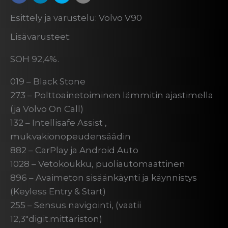
Esittely ja varustelu: Volvo V90
Lisävarusteet:
SOH 92,4%.
019 – Black Stone
273 – Polttoainetoiminen lämmitin ajastimella
(ja Volvo On Call)
132 – Intellisafe Assist ,
muk.vakionopeudensäädin
882 – CarPlay ja Android Auto
1028 – Vetokoukku, puoliautomaattinen
896 – Avaimeton sisäänkäynti ja käynnistys
(Keyless Entry & Start)
255 – Sensus navigointi, (vaatii
12,3″digit.mittariston)