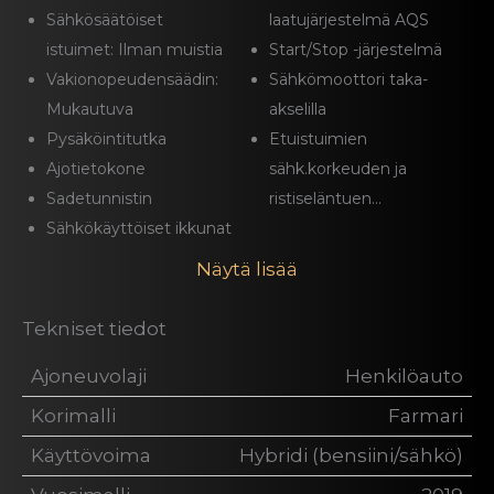
Sähkösäätöiset
laatujärjestelmä AQS
istuimet: Ilman muistia
Start/Stop -järjestelmä
Vakionopeudensäädin:
Sähkömoottori taka-
Mukautuva
akselilla
Pysäköintitutka
Etuistuimien
Ajotietokone
sähk.korkeuden ja
Sadetunnistin
ristiseläntuen...
Sähkökäyttöiset ikkunat
Näytä lisää
Tekniset tiedot
Ajoneuvolaji
Henkilöauto
Korimalli
Farmari
Käyttövoima
Hybridi (bensiini/sähkö)