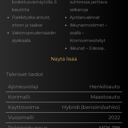
kosketusvärinäytöllä, 6
suhteessa jaettava
kaiutinta
selkänoja
Parkkitutka-anturit,
Ajotilanvalinnat
eteen ja taakse
Ikkunannostimet –
Vakionopeudensäädin
sisällä –
älykkäällä
Kromiviimeistellyt
Ikkunat – Edessä...
Näytä lisää
Tekniset tiedot
Ajoneuvolaji
Henkilöauto
Korimalli
Maastoauto
Käyttövoima
Hybridi (bensiini/sähkö)
Vuosimalli
2022
Rekisteritunnus
MRK-199