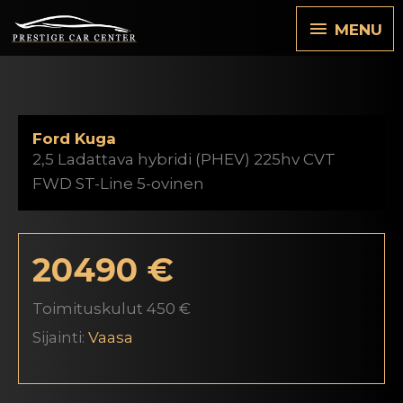
Siirry
MENU
MENU
sisältöön
Ford Kuga
2,5 Ladattava hybridi (PHEV) 225hv CVT
FWD ST-Line 5-ovinen
20490 €
Toimituskulut 450 €
Sijainti:
Vaasa