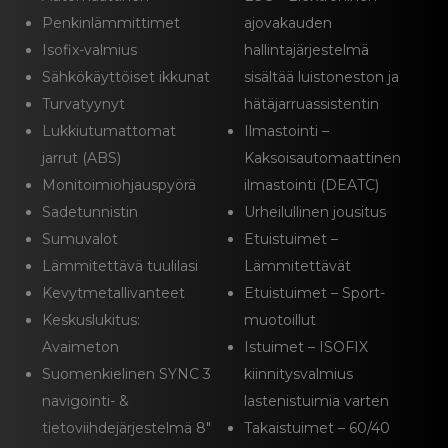
Penkinlämmittimet
ajovakauden
Isofix-valmius
hallintajärjestelmä
Sähkökäyttöiset ikkunat
sisältää luistoneston ja
Turvatyynyt
hätäjarruassistentin
Lukkiutumattomat
Ilmastointi –
jarrut (ABS)
Kaksoisautomaattinen
Monitoimiohjauspyörä
ilmastointi (DEATC)
Sadetunnistin
Urheilullinen jousitus
Sumuvalot
Etuistuimet –
Lämmitettävä tuulilasi
Lämmitettävät
Kevytmetallivanteet
Etuistuimet – Sport-
Keskuslukitus:
muotoillut
Avaimeton
Istuimet – ISOFIX
Suomenkielinen SYNC 3
kiinnitysvalmius
navigointi- &
lastenistuimia varten
tietoviihdejärjestelmä 8″
Takaistuimet – 60/40