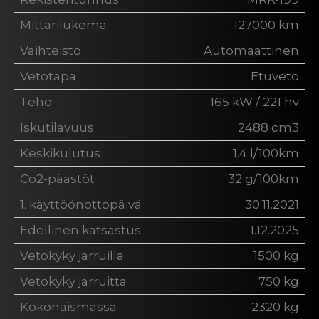
Mittarilukema
127000 km
Vaihteisto
Automaattinen
Vetotapa
Etuveto
Teho
165 kW / 221 hv
Iskutilavuus
2488 cm3
Keskikulutus
1.4 l/100km
Co2-päästöt
32 g/100km
1. käyttöönottopäivä
30.11.2021
Edellinen katsastus
1.12.2025
Vetokyky jarruilla
1500 kg
Vetokyky jarruitta
750 kg
Kokonaismassa
2320 kg