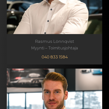
Rasmus Lönnqvist
Myynti – Toimitusjohtaja
040 833 1584