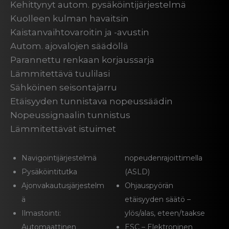
Kehittynyt autom. pysäköintijärjestelmä
Kuolleen kulman havaitsin
Kaistanvaihtovaroitin ja -avustin
Autom. ajovalojen säädöllä
Parannettu renkaan korjaussarja
Lämmitettävä tuulilasi
Sähköinen seisontajarru
Etäisyyden tunnistava nopeussäädin
Nopeussignaalin tunnistus
Lämmitettävät istuimet
Navigointijärjestelmä
nopeudenrajoittimella
Pysäköintitutka
(ASLD)
Ajonvakautusjärjestelm
Ohjauspyörän
ä
etäisyyden säätö –
Ilmastointi:
ylös/alas, eteen/taakse
Automaattinen
ESC – Elektroninen