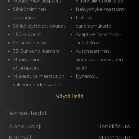
Monitoimiohjauspyörä
pidonhallinta liukkaalla
Sähkötoiminen
Nelivyöhykeilmastointi
takaluukku
Liukuva
Sähkökäyttöiset ikkunat
panoraamakatto
LED-ajovalot
Adaptive Dynamics -
Ohjaustehostin
järjestelmä
3D Surround -kamera
Automaattinen
Monitoiminen
ajoneuvon korkeuden
ohjauspyörä
säätö
Mukautuva maastoajon
Dynamic...
vakionopeudensäädin
Näytä lisää
Tekniset tiedot
Ajoneuvolaji
Henkilöauto
Korimalli
Maastoauto