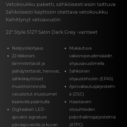
Vetokoukku paketti, sähköisesti esiin taittuva
Sähköisesti käyttöön otettava vetokoukku
Kehittynyt vetoavustin
22″ Style 5127 Satin Dark Grey -vanteet
Nelipyöräohjaus
Mukautuva
22-liikkeiset,
vakionopeudensäädin
lämmitettävät ja
ohjausavustimella
jäähdytettävät, hierovat,
Sähköinen
sähkökäyttöiset
ohjaustehostin (EPAS)
muistitoiminnolla
Ajonvakautusjärjestelm
varustetut etuistuimet
ä (DSC)
kaarevilla pääntuilla
Haastavien
Digitaaliset LED-
olosuhteiden
ajovalot signature
pidonhallintajärjestelmä
päiväajovaloilla ja kuvan
(ATPC)