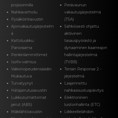
projisoinnilla
Perävaunun
Nahkaverhoilu
vakautusjärjestelmä
Pysäköintiavustin
(TSA)
Ajonvakautusjärjestelm
Sähköisesti ohjattu
ä
aktiivinen
Kattoluukku:
tasauspyörästö ja
Panoraama
dynaaminen kaarreajon
Penkinlämmittimet
hallintajärjestelmä
Isofix-valmius
(TVBB)
Vakionopeudensäädin:
Terrain Response 2 -
Mukautuva
järjestelmä
Turvatyynyt
Laajennettu
Hätäjarrutusavustin
nahkasisustuspäivitys
Lukkiutumattomat
Elektroninen
jarrut (ABS)
luistonhallinta (ETC)
Mäkilähtöavustin
Liikkeellelähdön