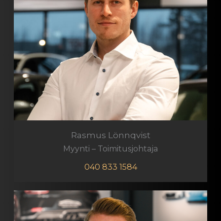
Rasmus Lönnqvist
Myynti – Toimitusjohtaja
040 833 1584