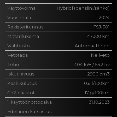
Käyttövoima
Hybridi (bensiini/sähkö)
Vuosimalli
2024
Rekisteritunnus
FSJ-501
Mittarilukema
47000 km
Vaihteisto
Automaattinen
Vetotapa
Neliveto
Teho
404 kW / 542 hv
Iskutilavuus
2996 cm3
Keskikulutus
0.8 l/100km
Co2-päästöt
17 g/100km
1. käyttöönottopäivä
31.10.2023
Edellinen katsastus